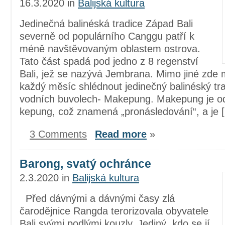
16.3.2020
in
Balijská kultura
Jedinečná balinéská tradice Západ Bali
severně od populárního Canggu patří k
méně navštěvovaným oblastem ostrova.
Tato část spadá pod jedno z 8 regenství
Bali, jež se nazývá Jembrana. Mimo jiné zde 
každý měsíc shlédnout jedinečný balinéský tr
vodních buvolech- Makepung. Makepung je o
kepung, což znamená „pronásledování“, a je 
3 Comments
Read more
»
Barong, svatý ochránce
2.3.2020
in
Balijská kultura
Před dávnými a dávnými časy zlá
čarodějnice Rangda terorizovala obyvatele
Bali svými podlými kouzly. Jediný, kdo se jí