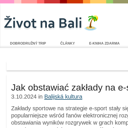
DOBRODRUŽNÝ TRIP
ČLÁNKY
E-KNIHA ZDARMA
Archive | Balijská kultura
Jak obstawiać zakłady na e-
3.10.2024
in
Balijská kultura
Zakłady sportowe na strategie e-sport stały si
popularniejsze wśród fanów elektronicznej ro
obstawiania wyników rozgrywek w grach kom