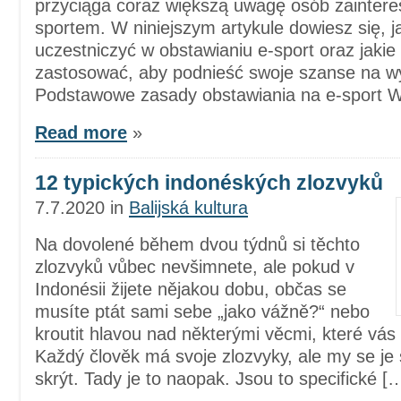
przyciąga coraz większą uwagę osób zainter
sportem. W niniejszym artykule dowiesz się, j
uczestniczyć w obstawianiu e-sport oraz jakie
zastosować, aby podnieść swoje szanse na w
Podstawowe zasady obstawiania na e-sport 
Read more
»
12 typických indonéských zlozvyků
7.7.2020
in
Balijská kultura
Na dovolené během dvou týdnů si těchto
zlozvyků vůbec nevšimnete, ale pokud v
Indonésii žijete nějakou dobu, občas se
musíte ptát sami sebe „jako vážně?“ nebo
kroutit hlavou nad některými věcmi, které vás 
Každý člověk má svoje zlozvyky, ale my se je
skrýt. Tady je to naopak. Jsou to specifické [