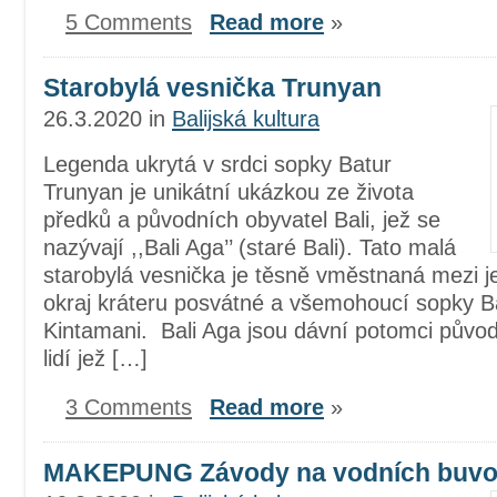
5 Comments
Read more
»
Starobylá vesnička Trunyan
26.3.2020
in
Balijská kultura
Legenda ukrytá v srdci sopky Batur
Trunyan je unikátní ukázkou ze života
předků a původních obyvatel Bali, jež se
nazývají ,,Bali Aga’’ (staré Bali). Tato malá
starobylá vesnička je těsně vměstnaná mezi je
okraj kráteru posvátné a všemohoucí sopky Ba
Kintamani. Bali Aga jsou dávní potomci půvo
lidí jež […]
3 Comments
Read more
»
MAKEPUNG Závody na vodních buvo