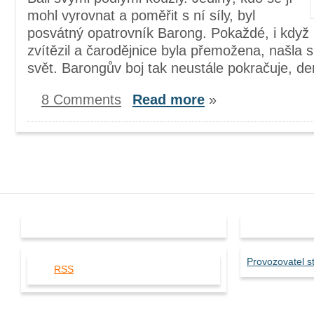
mohl vyrovnat a poměřit s ní síly, byl
posvátný opatrovník Barong. Pokaždé, i když 
zvítězil a čarodějnice byla přemožena, našla s
svět. Barongův boj tak neustále pokračuje, de
8 Comments
Read more
»
Pro Vaše RSS čtečky
Provozovate
Provozovatel s
RSS