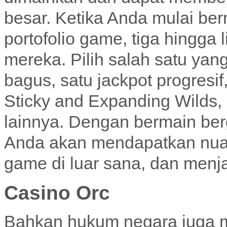
besar. Ketika Anda mulai berm
portofolio game, tiga hingga
mereka. Pilih salah satu yan
bagus, satu jackpot progresi
Sticky and Expanding Wilds,
lainnya. Dengan bermain berg
Anda akan mendapatkan nuans
game di luar sana, dan menj
Casino Orc
Bahkan hukum negara juga me