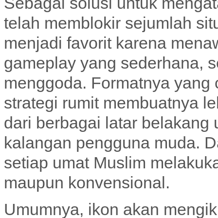
Sebagai solusi untuk mengata
telah memblokir sejumlah situ
menjadi favorit karena mena
gameplay yang sederhana, se
menggoda. Formatnya yang 
strategi rumit membuatnya l
dari berbagai latar belakang
kalangan pengguna muda. Da
setiap umat Muslim melakuka
maupun konvensional.
Umumnya, ikon akan mengikuti