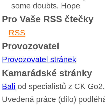
some doubts. Hope
Pro Vaše RSS čtečky
RSS
Provozovatel
Provozovatel stránek
Kamarádské stránky
Bali
od specialistů z CK Go2.
Uvedená práce (dílo) podléhá