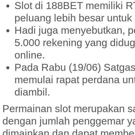
Slot di 188BET memiliki 
peluang lebih besar untu
Hadi juga menyebutkan, p
5.000 rekening yang diduga
online.
Pada Rabu (19/06) Satgas
memulai rapat perdana un
diambil.
Permainan slot merupakan s
dengan jumlah penggemar y
dimainkan dan dapat member