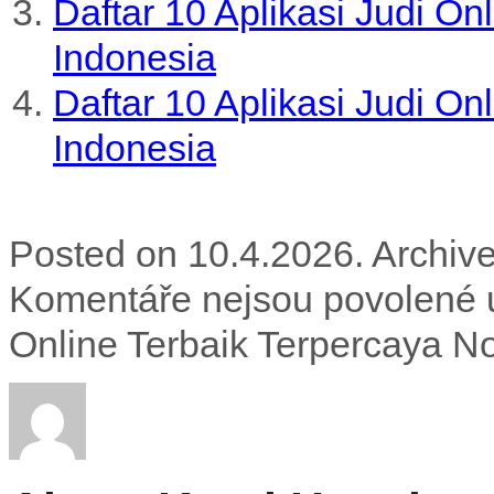
Daftar 10 Aplikasi Judi On
Indonesia
Daftar 10 Aplikasi Judi On
Indonesia
Posted on 10.4.2026. Archiv
Komentáře nejsou povolené
u
Online Terbaik Terpercaya No