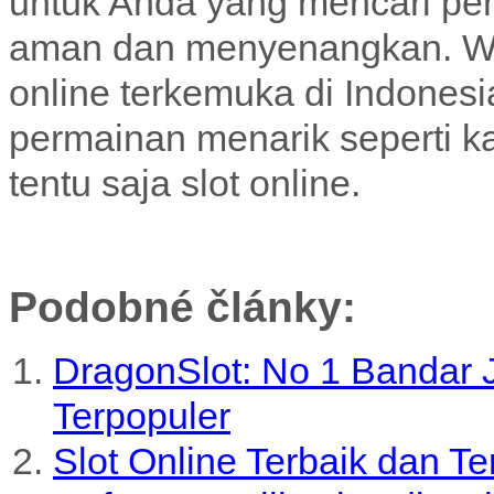
untuk Anda yang mencari pen
aman dan menyenangkan. WE
online terkemuka di Indones
permainan menarik seperti ka
tentu saja slot online.
Podobné články:
DragonSlot: No 1 Bandar 
Terpopuler
Slot Online Terbaik dan Te