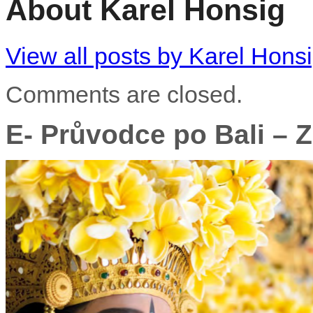
About Karel Honsig
View all posts by Karel Hons
Comments are closed.
E- Průvodce po Bali –